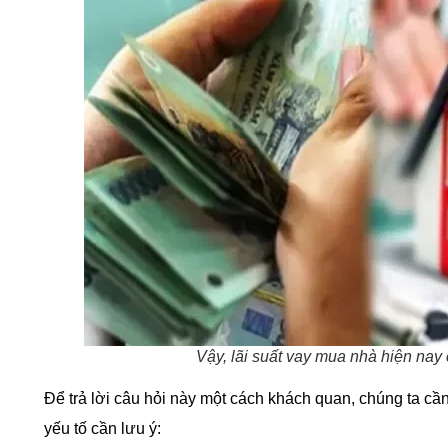
Vậy, lãi suất vay mua nhà hiện nay
Để trả lời câu hỏi này một cách khách quan, chúng ta cầ
yếu tố cần lưu ý: