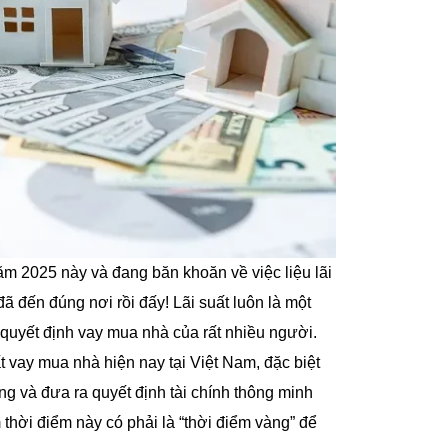
m 2025 này và đang băn khoăn về việc liệu lãi
đã đến đúng nơi rồi đấy! Lãi suất luôn là một
quyết định vay mua nhà của rất nhiều người.
t vay mua nhà hiện nay tại Việt Nam, đặc biệt
àng và đưa ra quyết định tài chính thông minh
 thời điểm này có phải là “thời điểm vàng” để