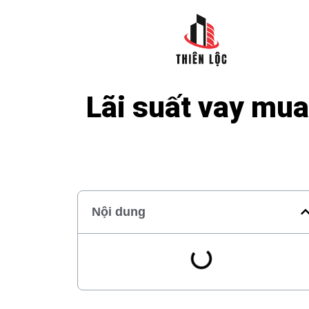
Lãi suất vay mua
Nội dung