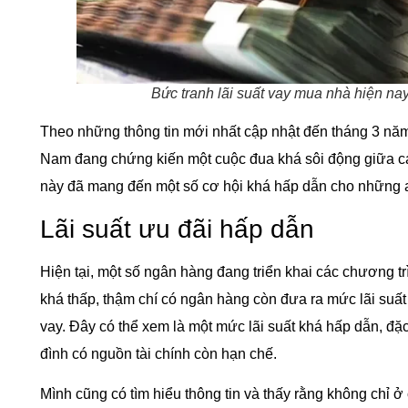
Bức tranh lãi suất vay mua nhà hiện na
Theo những thông tin mới nhất cập nhật đến tháng 3 năm 
Nam đang chứng kiến một cuộc đua khá sôi động giữa c
này đã mang đến một số cơ hội khá hấp dẫn cho những a
Lãi suất ưu đãi hấp dẫn
Hiện tại, một số ngân hàng đang triển khai các chương t
khá thấp, thậm chí có ngân hàng còn đưa ra mức lãi suất
vay. Đây có thể xem là một mức lãi suất khá hấp dẫn, đặ
đình có nguồn tài chính còn hạn chế.
Mình cũng có tìm hiểu thông tin và thấy rằng không chỉ