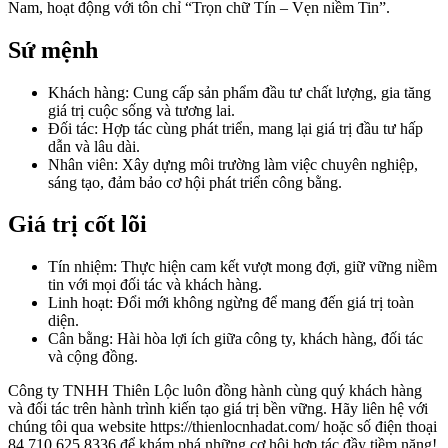
Nam, hoạt động với tôn chỉ “Trọn chữ Tín – Vẹn niềm Tin”.
Sứ mệnh
Khách hàng: Cung cấp sản phẩm đầu tư chất lượng, gia tăng
giá trị cuộc sống và tương lai.
Đối tác: Hợp tác cùng phát triển, mang lại giá trị đầu tư hấp
dẫn và lâu dài.
Nhân viên: Xây dựng môi trường làm việc chuyên nghiệp,
sáng tạo, đảm bảo cơ hội phát triển công bằng.
Giá trị cốt lõi
Tín nhiệm: Thực hiện cam kết vượt mong đợi, giữ vững niềm
tin với mọi đối tác và khách hàng.
Linh hoạt: Đổi mới không ngừng để mang đến giá trị toàn
diện.
Cân bằng: Hài hòa lợi ích giữa công ty, khách hàng, đối tác
và cộng đồng.
Công ty TNHH Thiên Lộc luôn đồng hành cùng quý khách hàng
và đối tác trên hành trình kiến tạo giá trị bền vững. Hãy liên hệ với
chúng tôi qua website https://thienlocnhadat.com/ hoặc số điện thoại
84.710.625 8336 để khám phá những cơ hội hợp tác đầy tiềm năng!