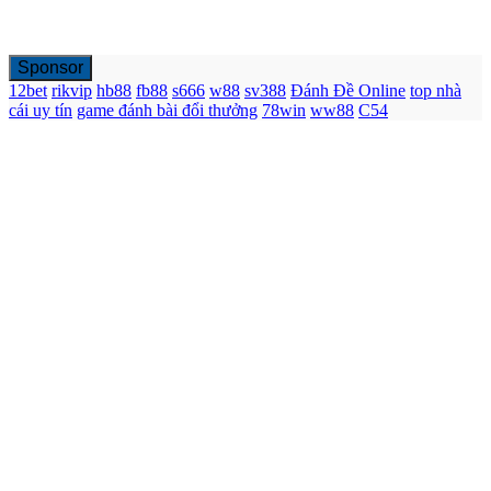
Sponsor
12bet
rikvip
hb88
fb88
s666
w88
sv388
Đánh Đề Online
top nhà
cái uy tín
game đánh bài đổi thưởng
78win
ww88
C54