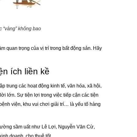
ắc “vàng” không bao
ầm quan trọng của vị trí trong bất động sản. Hãy
ện ích liền kề
p trung các hoạt động kinh tế, văn hóa, xã hội,
ời lớn. Sự tiện lợi trong việc tiếp cận các tiện
bệnh viện, khu vui chơi giải trí… là yếu tố hàng
 đường sầm uất như Lê Lợi, Nguyễn Văn Cừ,
inh doanh, cho thuê tốt.