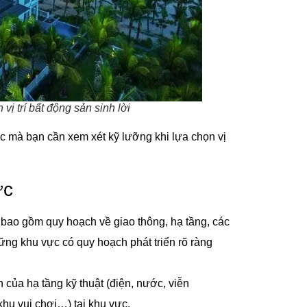
vị trí bất động sản sinh lời
ác mà bạn cần xem xét kỹ lưỡng khi lựa chọn vị
ực
 bao gồm quy hoạch về giao thông, hạ tầng, các
Những khu vực có quy hoạch phát triển rõ ràng
n của hạ tầng kỹ thuật (điện, nước, viễn
khu vui chơi…) tại khu vực.