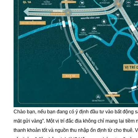
Chào bạn, nếu bạn đang có ý định đầu tư vào bất động sản
mặt gửi vàng”. Một vị trí đắc địa không chỉ mang lại ti
thanh khoản tốt và nguồn thu nhập ổn định từ cho thuê. V