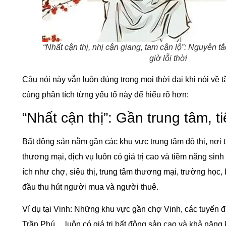
“Nhất cận thị, nhị cận giang, tam cận lộ”: Nguyên t
giờ lỗi thời
Câu nói này vẫn luôn đúng trong mọi thời đại khi nói về t
cùng phân tích từng yếu tố này để hiểu rõ hơn:
“Nhất cận thị”: Gần trung tâm, ti
Bất động sản nằm gần các khu vực trung tâm đô thị, nơi tậ
thương mại, dịch vụ luôn có giá trị cao và tiềm năng sinh l
ích như chợ, siêu thị, trung tâm thương mại, trường học, 
đầu thu hút người mua và người thuê.
Ví dụ tại Vinh: Những khu vực gần chợ Vinh, các tuyến
Trần Phú… luôn có giá trị bất động sản cao và khả năng k