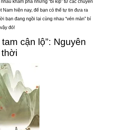
 nhau khám phá những “bí kíp” từ các chuyên
ệt Nam hiện nay, để bạn có thể tự tin đưa ra
i bạn đang ngồi lại cùng nhau “vén màn” bí
 vậy đó!
, tam cận lộ”: Nguyên
 thời