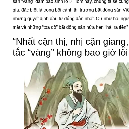
sản “vàng” đảm bảo sinh lời? Hôm nay, chúng ta sẽ cùng
gia, đặc biệt là trong bối cảnh thị trường bất động sản Vi
những quyết định đầu tư đúng đắn nhất. Cứ như hai ngườ
mật về những “tọa độ” bất động sản hứa hẹn “hái ra tiền”
“Nhất cận thị, nhị cận giang
tắc “vàng” không bao giờ lỗi