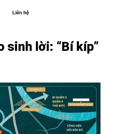
c
Liên hệ
sinh lời: “Bí kíp”